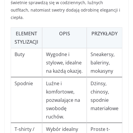
świetnie sprawdzą się w codziennych, luźnych
outfitach, natomiast swetry dodają odrobinę elegancji i
ciepła.
ELEMENT
OPIS
PRZYKŁADY
STYLIZACJI
Buty
Wygodne i
Sneakersy,
stylowe, idealne
baleriny,
na każdą okazję.
mokasyny
Spodnie
Luźne i
Dżinsy,
komfortowe,
chinosy,
pozwalające na
spodnie
swobodę
materiałowe
ruchów.
T-shirty /
Wybór idealny
Proste t-