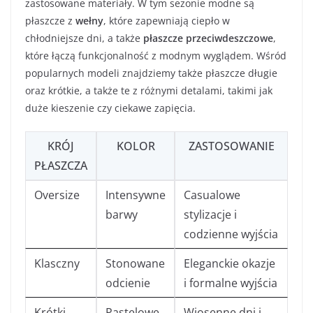
zastosowane materiały. W tym sezonie modne są
płaszcze z
wełny
, które zapewniają ciepło w
chłodniejsze dni, a także
płaszcze przeciwdeszczowe
,
które łączą funkcjonalność z modnym wyglądem. Wśród
popularnych modeli znajdziemy także płaszcze długie
oraz krótkie, a także te z różnymi detalami, takimi jak
duże kieszenie czy ciekawe zapięcia.
KRÓJ
KOLOR
ZASTOSOWANIE
PŁASZCZA
Oversize
Intensywne
Casualowe
barwy
stylizacje i
codzienne wyjścia
Klasczny
Stonowane
Eleganckie okazje
odcienie
i formalne wyjścia
Krótki
Pastelowe
Wiosenne dni i