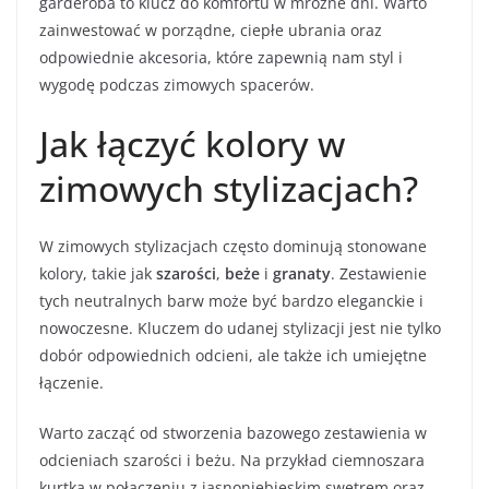
garderoba to klucz do komfortu w mroźne dni. Warto
zainwestować w porządne, ciepłe ubrania oraz
odpowiednie akcesoria, które zapewnią nam styl i
wygodę podczas zimowych spacerów.
Jak łączyć kolory w
zimowych stylizacjach?
W zimowych stylizacjach często dominują stonowane
kolory, takie jak
szarości
,
beże
i
granaty
. Zestawienie
tych neutralnych barw może być bardzo eleganckie i
nowoczesne. Kluczem do udanej stylizacji jest nie tylko
dobór odpowiednich odcieni, ale także ich umiejętne
łączenie.
Warto zacząć od stworzenia bazowego zestawienia w
odcieniach szarości i beżu. Na przykład ciemnoszara
kurtka w połączeniu z jasnoniebieskim swetrem oraz