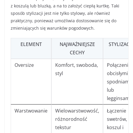
z koszulą lub bluzką, a na to założyć ciepłą kurtkę. Taki
sposób stylizacji jest nie tylko stylowy, ale również
praktyczny, ponieważ umożliwia dostosowanie się do
zmieniających się warunków pogodowych.
ELEMENT
NAJWAŻNIEJSZE
STYLIZACJ
CECHY
Oversize
Komfort, swoboda,
Połączenie 
styl
obcisłymi
spodniami
lub
legginsami
Warstwowanie
Wielowarstwowość,
Łączenie
różnorodność
swetrów,
tekstur
koszul i