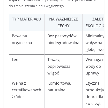
do zmniejszenia śladu węglowego.
TYP MATERIAŁU
NAJWAŻNIEJSZE
ZALETY
CECHY
EKOLOGICZ
Bawełna
Bez pestycydów,
Minimalny
organiczna
biodegradowalna
wpływ na
glebę i wod
Len
Trwały,
Wymaga mni
odprowadza
wody do
wilgoć
uprawy
Wełna z
Komfortowa,
Etyczna
certyfikowanych
naturalna
produkcja,
źródeł
dobra dla
zwierząt