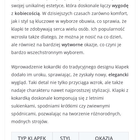
swojej unikalnej estetyce, która doskonale łączy
wygodę
z
kobiecością
. W dzisiejszych czasach zarówno komfort,
jak i styl są kluczowe w wyborze obuwia, co sprawia, że
klapki te zdobywają serca wielu osób. Ich popularność
wzrosła także dlatego, że można je nosić na co dzień,
ale również na bardziej
wytworne
okazje, co czyni je
bardzo wszechstronnym wyborem.
Wprowadzenie kokardki do tradycyjnego designu klapek
dodało im uroku, sprawiając, że zyskały nowy,
elegancki
wygląd. Taki detal nie tylko przyciąga wzrok, ale także
nadaje charakteru nawet najprostszej stylizacji. Klapki z
kokardką doskonale komponują się z letnimi
sukienkami, spodniami krótkimi czy zwiewnymi
spódnicami, pozwalając na tworzenie różnorodnych,
modnych strojów.
TYP KLAPEK
STYL
OKAZJA