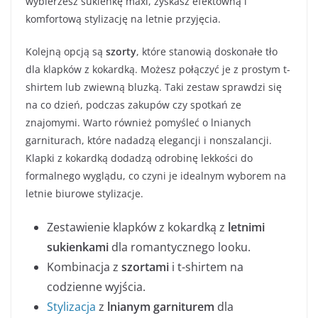
wybierzesz sukienkę maxi, zyskasz efektowną i
komfortową stylizację na letnie przyjęcia.
Kolejną opcją są
szorty
, które stanowią doskonałe tło
dla klapków z kokardką. Możesz połączyć je z prostym t-
shirtem lub zwiewną bluzką. Taki zestaw sprawdzi się
na co dzień, podczas zakupów czy spotkań ze
znajomymi. Warto również pomyśleć o lnianych
garniturach, które nadadzą elegancji i nonszalancji.
Klapki z kokardką dodadzą odrobinę lekkości do
formalnego wyglądu, co czyni je idealnym wyborem na
letnie biurowe stylizacje.
Zestawienie klapków z kokardką z
letnimi
sukienkami
dla romantycznego looku.
Kombinacja z
szortami
i t-shirtem na
codzienne wyjścia.
Stylizacja
z
lnianym garniturem
dla