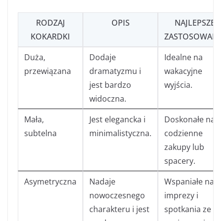
RODZAJ
OPIS
NAJLEPSZE
KOKARDKI
ZASTOSOWANI
Duża,
Dodaje
Idealne na
przewiązana
dramatyzmu i
wakacyjne
jest bardzo
wyjścia.
widoczna.
Mała,
Jest elegancka i
Doskonałe na
subtelna
minimalistyczna.
codzienne
zakupy lub
spacery.
Asymetryczna
Nadaje
Wspaniałe na
nowoczesnego
imprezy i
charakteru i jest
spotkania ze