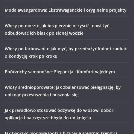
Moda awangardowa: Ekstrawaganckie i oryginalne projekty
Włosy po morzu: jak bezpiecznie oczyścić, nawilżyć i
odbudować ich blask po słonej wodzie
Włosy po farbowaniu: jak myć, by przedłużyć kolor i zadbać
o kondycję krok po kroku
Pończochy samonośne: Elegancja i Komfort w Jednym
Włosy średnioporowate: jak zbalansować pielęgnację, by
uniknąć przesuszenia i puszenia się
Jak prawidłowo stosować odżywkę do włosów: dobór,
aplikacja i najczęstsze błędy do uniknięcia
Jak tworzyć modowe looki z biżuterią srebrną: Trendy i