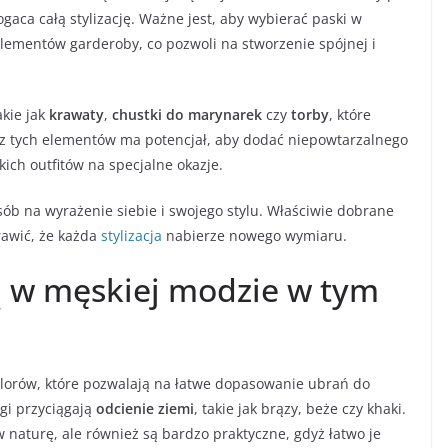
ogaca całą stylizację. Ważne jest, aby wybierać paski w
lementów garderoby, co pozwoli na stworzenie spójnej i
akie jak
krawaty
,
chustki do marynarek
czy
torby
, które
 z tych elementów ma potencjał, aby dodać niepowtarzalnego
kich outfitów na specjalne okazje.
posób na wyrażenie siebie i swojego stylu. Właściwie dobrane
rawić, że każda
stylizacja
nabierze nowego wymiaru.
ą w męskiej modzie w tym
lorów, które pozwalają na łatwe dopasowanie ubrań do
gi przyciągają
odcienie ziemi
, takie jak brązy, beże czy khaki.
w naturę, ale również są bardzo praktyczne, gdyż łatwo je