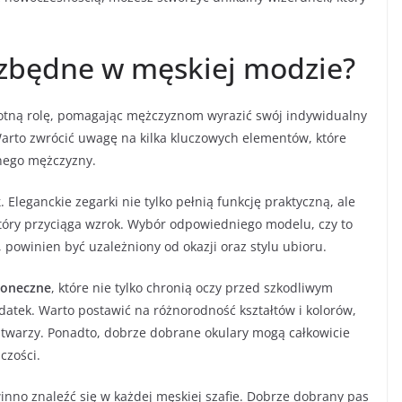
iezbędne w męskiej modzie?
totną rolę, pomagając mężczyznom wyrazić swój indywidualny
 Warto zwrócić uwagę na kilka kluczowych elementów, które
nego mężczyzny.
k
. Eleganckie zegarki nie tylko pełnią funkcję praktyczną, ale
który przyciąga wzrok. Wybór odpowiedniego modelu, czy to
 powinien być uzależniony od okazji oraz stylu ubioru.
łoneczne
, które nie tylko chronią oczy przed szkodliwym
atek. Warto postawić na różnorodność kształtów i kolorów,
u twarzy. Ponadto, dobrze dobrane okulary mogą całkowicie
czości.
inno znaleźć się w każdej męskiej szafie. Dobrze dobrany pas