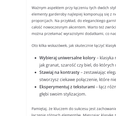
Ważnym aspektem przy łączeniu tych dwóch styl
elementy garderoby najlepiej komponują się z 
proporcjach. Na przykład, do eleganckiego garn
całość nowoczesnym akcentem. Warto też zwróci
można przełamać wyrazistymi dodatkami, co na
Oto kilka wskazówek, jak skutecznie łączyć klasy
Wybieraj uniwersalne kolory
– klasyka 
jak granat, szarość czy biel, do który
Stawiaj na kontrasty
– zestawiając eleg
stworzysz ciekawe połączenie, które ni
Eksperymentuj z teksturami
– łącz róż
głębi swoim stylizacjom.
Pamiętaj, że kluczem do sukcesu jest zachowani
łączenie różnych elementów. Mieszając klasykę 