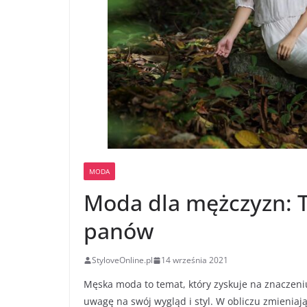
MODA
Moda dla mężczyzn: Tr
panów
StyloveOnline.pl
14 września 2021
Męska moda to temat, który zyskuje na znaczeniu
uwagę na swój wygląd i styl. W obliczu zmieniają