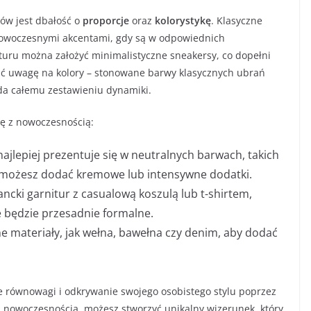
ów jest dbałość o
proporcje
oraz
kolorystykę
. Klasyczne
nowoczesnymi akcentami, gdy są w odpowiednich
ituru można założyć minimalistyczne sneakersy, co dopełni
ć uwagę na kolory – stonowane barwy klasycznych ubrań
da całemu zestawieniu dynamiki.
kę z nowoczesnością:
najlepiej prezentuje się w neutralnych barwach, takich
ch możesz dodać kremowe lub intensywne dodatki.
ancki garnitur z casualową koszulą lub t-shirtem,
e będzie przesadnie formalne.
ne materiały, jak wełna, bawełna czy denim, aby dodać
e równowagi i odkrywanie swojego osobistego stylu poprzez
z nowoczesnością, możesz stworzyć unikalny wizerunek, który