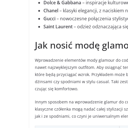
Dolce & Gabbana
– inspiracje kulturow
Chanel
– klasyki elegancji, z naciskiem
Gucci
– nowoczesne połączenia stylisty
Saint Laurent
– odzież odznaczająca się
Jak nosić modę glamo
Wprowadzenie elementów mody glamour do codzie
nawet najzwyklejszym outfitom. Aby osiągnąć ten
które będą przyciągać wzrok. Przykładem może 
dżinsami czy spodniami w stylu casual. Taki zes
czując się komfortowo.
Innym sposobem na wprowadzenie glamur do c
klasyczne czółenka mogą nadać całej stylizacji 
jak i ze spodniami, co czyni je uniwersalnym e