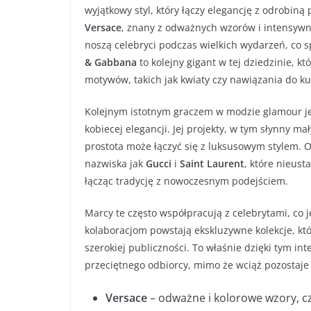
wyjątkowy styl, który łączy elegancję z odrobin
Versace
, znany z odważnych wzorów i intensywny
noszą celebryci podczas wielkich wydarzeń, co s
& Gabbana
to kolejny gigant w tej dziedzinie, kt
motywów, takich jak kwiaty czy nawiązania do k
Kolejnym istotnym graczem w modzie glamour j
kobiecej elegancji. Jej projekty, w tym słynny mał
prostota może łączyć się z luksusowym stylem. O
nazwiska jak
Gucci
i
Saint Laurent
, które nieus
łącząc tradycję z nowoczesnym podejściem.
Marcy te często współpracują z celebrytami, co j
kolaboracjom powstają ekskluzywne kolekcje, któ
szerokiej publiczności. To właśnie dzięki tym in
przeciętnego odbiorcy, mimo że wciąż pozostaje
Versace
– odważne i kolorowe wzory, c