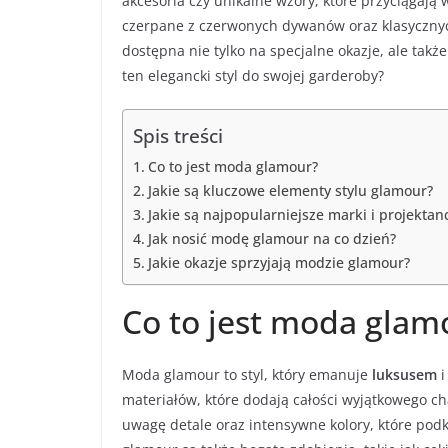
akcesoria czy unikalne wzory, które przyciągają 
czerpane z czerwonych dywanów oraz klasycznych
dostępna nie tylko na specjalne okazje, ale takż
ten elegancki styl do swojej garderoby?
Spis treści
Co to jest moda glamour?
Jakie są kluczowe elementy stylu glamour?
Jakie są najpopularniejsze marki i projekta
Jak nosić modę glamour na co dzień?
Jakie okazje sprzyjają modzie glamour?
Co to jest moda glam
Moda glamour to styl, który emanuje
luksusem
materiałów, które dodają całości wyjątkowego c
uwagę detale oraz intensywne kolory, które po