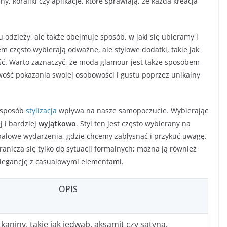
y, koraliki czy aplikacje, które sprawiają, że każda kreacja
 odzieży, ale także obejmuje sposób, w jaki się ubieramy i
m często wybierają odważne, ale stylowe dodatki, takie jak
ałość. Warto zaznaczyć, że moda glamour jest także sposobem
wość pokazania swojej osobowości i gustu poprzez unikalny
i sposób
stylizacja
wpływa na nasze samopoczucie. Wybierając
j i bardziej
wyjątkowo
. Styl ten jest często wybierany na
zy balowe wydarzenia, gdzie chcemy zabłysnąć i przykuć uwagę.
nicza się tylko do sytuacji formalnych; można ją również
 elegancję z casualowymi elementami.
OPIS
tkaniny, takie jak jedwab, aksamit czy satyna.