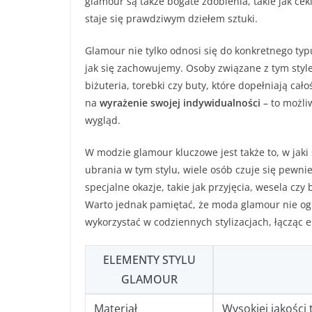
glamour są także bogate zdobienia, takie jak cekin
staje się prawdziwym dziełem sztuki.
Glamour nie tylko odnosi się do konkretnego typu
jak się zachowujemy. Osoby związane z tym style
biżuteria, torebki czy buty, które dopełniają c
na
wyrażenie swojej indywidualności
– to możli
wygląd.
W modzie glamour kluczowe jest także to, w jak
ubrania w tym stylu, wiele osób czuje się pewnie
specjalne okazje, takie jak przyjęcia, wesela c
Warto jednak pamiętać, że moda glamour nie ogra
wykorzystać w codziennych stylizacjach, łącząc
ELEMENTY STYLU
GLAMOUR
Materiał
Wysokiej jakości 