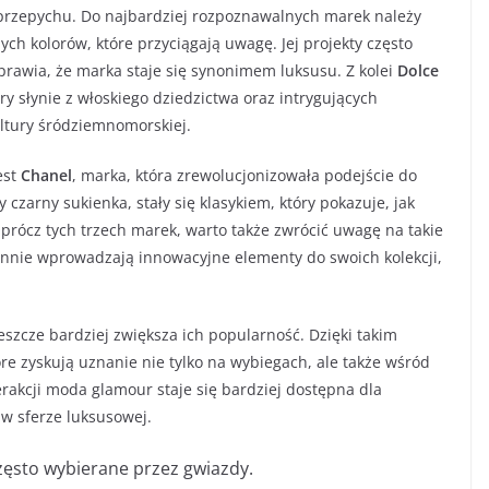
ą przepychu. Do najbardziej rozpoznawalnych marek należy
ch kolorów, które przyciągają uwagę. Jej projekty często
prawia, że marka staje się synonimem luksusu. Z kolei
Dolce
óry słynie z włoskiego dziedzictwa oraz intrygujących
ultury śródziemnomorskiej.
est
Chanel
, marka, która zrewolucjonizowała podejście do
y czarny sukienka, stały się klasykiem, który pokazuje, jak
prócz tych trzech marek, warto także zwrócić uwagę na takie
tannie wprowadzają innowacyjne elementy do swoich kolekcji,
eszcze bardziej zwiększa ich popularność. Dzięki takim
re zyskują uznanie nie tylko na wybiegach, ale także wśród
terakcji moda glamour staje się bardziej dostępna dla
 w sferze luksusowej.
zęsto wybierane przez gwiazdy.