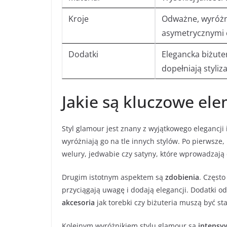
Kroje
Odważne, wyróżni
asymetrycznymi c
Dodatki
Elegancka biżuter
dopełniają styliza
Jakie są kluczowe el
Styl glamour jest znany z wyjątkowego elegancji i
wyróżniają go na tle innych stylów. Po pierwsz
welury, jedwabie czy satyny, które wprowadzają 
Drugim istotnym aspektem są
zdobienia
. Często
przyciągają uwagę i dodają elegancji. Dodatki o
akcesoria
jak torebki czy biżuteria muszą być st
Kolejnym wyróżnikiem stylu glamour są
intensy