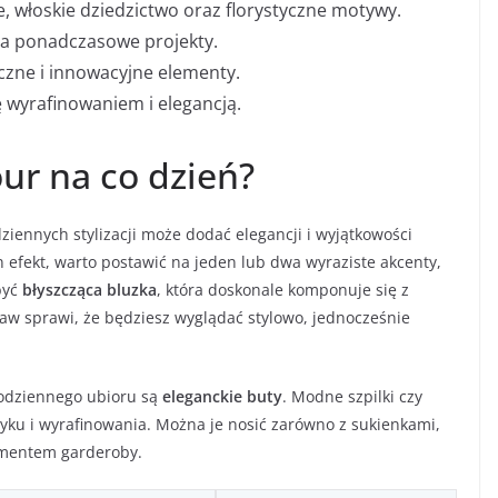
e, włoskie dziedzictwo oraz florystyczne motywy.
 na ponadczasowe projekty.
czne i innowacyjne elementy.
 wyrafinowaniem i elegancją.
ur na co dzień?
nnych stylizacji może dodać elegancji i wyjątkowości
 efekt, warto postawić na jeden lub dwa wyraziste akcenty,
być
błyszcząca bluzka
, która doskonale komponuje się z
taw sprawi, że będziesz wyglądać stylowo, jednocześnie
odziennego ubioru są
eleganckie buty
. Modne szpilki czy
szyku i wyrafinowania. Można je nosić zarówno z sukienkami,
lementem garderoby.