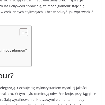
wzrok i nadają całości niepowtarzalny urok. Inspiracje
 lat Hollywood sprawiają, że moda glamour staje się
e w codziennych stylizacjach. Chcesz odkryć, jak wprowadzić
nci mody glamour?
our?
i
elegancją
. Cechuje się wykorzystaniem wysokiej jakości
harakteru. W tym stylu dominują odważne kroje, przyciągające
dkreślają wyrafinowanie. Kluczowymi elementami mody