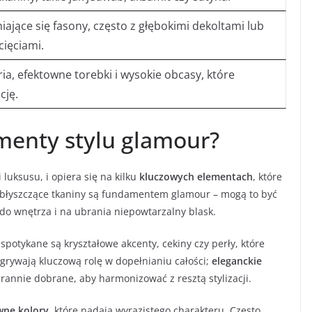
ające się fasony, często z głębokimi dekoltami lub
ięciami.
ia, efektowne torebki i wysokie obcasy, które
cję.
ementy stylu glamour?
 luksusu, i opiera się na kilku
kluczowych elementach
, które
e, błyszczące tkaniny są fundamentem glamour – mogą to być
do wnętrza i na ubrania niepowtarzalny blask.
 spotykane są kryształowe akcenty, cekiny czy perły, które
dgrywają kluczową rolę w dopełnianiu całości;
eleganckie
arannie dobrane, aby harmonizować z resztą stylizacji.
wne kolory
, które nadają wyrazistego charakteru. Często