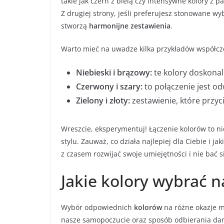
takie jak czerń z bielą czy intensywne kolory z p
Z drugiej strony, jeśli preferujesz stonowane w
stworzą
harmonijne zestawienia
.
Warto mieć na uwadze kilka przykładów współcze
Niebieski i brązowy:
te kolory doskonale
Czerwony i szary:
to połączenie jest od
Zielony i złoty:
zestawienie, które przyc
Wreszcie, eksperymentuj! Łączenie kolorów to ni
stylu. Zauważ, co działa najlepiej dla Ciebie i j
z czasem rozwijać swoje umiejętności i nie bać 
Jakie kolory wybrać n
Wybór odpowiednich
kolorów
na różne okazje m
nasze samopoczucie oraz sposób odbierania dan