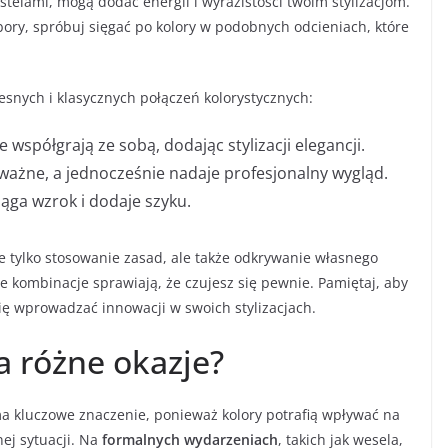
astelami, mogą dodać energii i wyrazistości twoim stylizacjom.
ybory, spróbuj sięgać po kolory w podobnych odcieniach, które
snych i klasycznych połączeń kolorystycznych:
 współgrają ze sobą, dodając stylizacji elegancji.
ważne, a jednocześnie nadaje profesjonalny wygląd.
iąga wzrok i dodaje szyku.
e tylko stosowanie zasad, ale także odkrywanie własnego
akie kombinacje sprawiają, że czujesz się pewnie. Pamiętaj, aby
się wprowadzać innowacji w swoich stylizacjach.
a różne okazje?
a kluczowe znaczenie, ponieważ kolory potrafią wpływać na
ej sytuacji. Na
formalnych wydarzeniach
, takich jak wesela,