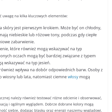
cić uwagę na kilka kluczowych elementów:
ia skóry jest pierwszym krokiem. Może być on chłodny,
mają niebieskie lub różowe tony, podczas gdy ciepłe
niowe zabarwienie.
ienie, które również mogą wskazywać na typ
ielonych oczach mogą być bardziej związane z typem
ą wskazywać na typ jesień.
w również wpływa na dobór odpowiednich barw. Osoby z
o wiosny lub lata, natomiast ciemne
włosy
mogą
ycznej należy również testować różne odcienie i obserwować,
arnacją i ogólnym wyglądem. Dobrze dobrane kolory mogą
ość siebie, dodając blasku oraz energii naszemu wyglądowi.