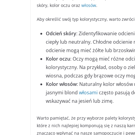
skóry, kolor oczu oraz
włosów
.
Aby określić swój typ kolorystyczny, warto zwró
Odcień skóry
: Zidentyfikowanie odcien
ciepły lub neutralny. Chłodne odcienie 
odcienie mogą mieć żółte lub brzoskwi
Kolor oczu
: Oczy mogą mieć różne odc
kolorystyczny. Na przykład, osoby o z
wiosna, podczas gdy brązowe oczy mog
Kolor włosów
: Naturalny kolor włosó
jasnymi blond
włosami
często pasują d
wskazywać na jesień lub zimę.
Warto pamiętać, że przy wyborze palety koloryst
które z nich najlepiej komponują się z naszą k
znacząco wpłynąć na nasze samopoczucie i pewn