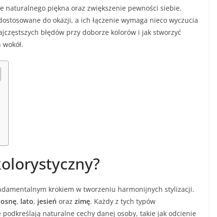
ie naturalnego piękna oraz zwiększenie pewności siebie.
dostosowane do okazji, a ich łączenie wymaga nieco wyczucia
najczęstszych błędów przy doborze kolorów i jak stworzyć
h wokół.
kolorystyczny?
undamentalnym krokiem w tworzeniu harmonijnych stylizacji.
iosnę
,
lato
,
jesień
oraz
zimę
. Każdy z tych typów
e podkreślają naturalne cechy danej osoby, takie jak odcienie