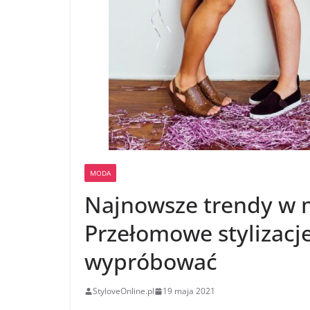
MODA
Najnowsze trendy w 
Przełomowe stylizacje
wypróbować
StyloveOnline.pl
19 maja 2021