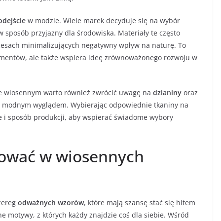
odejście
w modzie. Wiele marek decyduje się na wybór
sposób przyjazny dla środowiska. Materiały te często
cesach minimalizujących negatywny wpływ na naturę. To
umentów, ale także wspiera ideę zrównoważonego rozwoju w
e wiosennym warto również zwrócić uwagę na
dzianiny
oraz
ć z modnym wyglądem. Wybierając odpowiednie tkaniny na
e i sposób produkcji, aby wspierać świadome wybory
lować w wiosennych
zereg
odważnych wzorów
, które mają szansę stać się hitem
ne motywy, z których każdy znajdzie coś dla siebie. Wśród