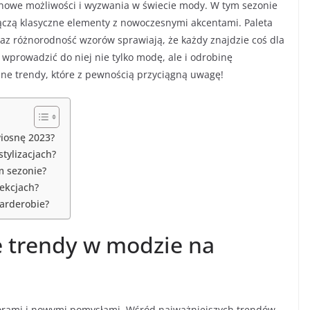
ą nowe możliwości i wyzwania w świecie mody. W tym sezonie
łączą klasyczne elementy z nowoczesnymi akcentami. Paleta
raz różnorodność wzorów sprawiają, że każdy znajdzie coś dla
 wprowadzić do niej nie tylko modę, ale i odrobinę
nne trendy, które z pewnością przyciągną uwagę!
wiosnę 2023?
tylizacjach?
m sezonie?
ekcjach?
arderobie?
e trendy w modzie na
lorami i nowymi pomysłami. Wśród najważniejszych trendów