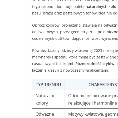
tego sezonu, dominuje paleta
naturalnych kolo
beżu, brązu oraz pastelowych tonów idealnie odd
Oprócz kolorów, projektanci stawiają na
odważne
od kwiatowych, przez geometryczne, po etniczn
codziennych outfitów, dając możliwość wyrażeni
Również fasony odzieży wiosennej 2023 nie są je
marynarek i spodni, które mogą być zestawiane 
casualowymi t-shirtami.
Różnorodność stylów
t
łączenie klasyki z nowoczesnymi akcentami.
TYP TRENDU
CHARAKTERYS
Naturalne
Odcienie inspirowane pr
kolory
relaksujące i harmonijne
Odważne
Motywy kwiatowe, geome