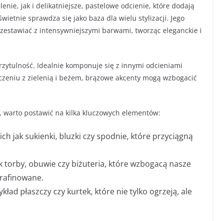
nie, jak i delikatniejsze, pastelowe odcienie, które dodają
 świetnie sprawdza się jako baza dla wielu stylizacji. Jego
zestawiać z intensywniejszymi barwami, tworząc eleganckie i
 przytulność. Idealnie komponuje się z innymi odcieniami
czeniu z zielenią i beżem, brązowe akcenty mogą wzbogacić
, warto postawić na kilka kluczowych elementów:
ch jak sukienki, bluzki czy spodnie, które przyciągną
k torby, obuwie czy biżuteria, które wzbogacą nasze
yrafinowane.
ad płaszczy czy kurtek, które nie tylko ogrzeją, ale