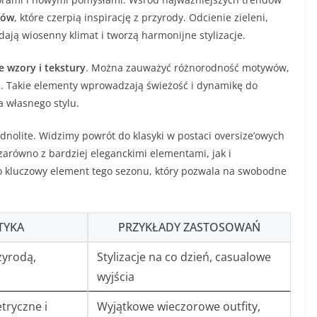
rów
, które czerpią inspirację z przyrody. Odcienie zieleni,
ają wiosenny klimat i tworzą harmonijne stylizacje.
 wzory i tekstury
. Można zauważyć różnorodność motywów,
e. Takie elementy wprowadzają świeżość i dynamikę do
a własnego stylu.
dnolite. Widzimy powrót do klasyki w postaci oversize’owych
zarówno z bardziej eleganckimi elementami, jak i
o kluczowy element tego sezonu, który pozwala na swobodne
TYKA
PRZYKŁADY ZASTOSOWAŃ
zyrodą,
Stylizacje na co dzień, casualowe
wyjścia
tryczne i
Wyjątkowe wieczorowe outfity,