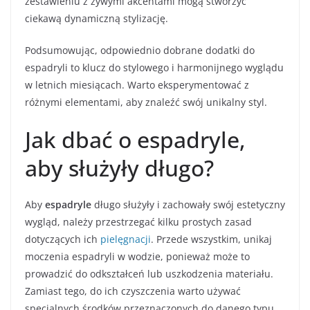
zestawieniu z żywymi akcentami mogą stworzyć
ciekawą dynamiczną stylizację.
Podsumowując, odpowiednio dobrane dodatki do
espadryli to klucz do stylowego i harmonijnego wyglądu
w letnich miesiącach. Warto eksperymentować z
różnymi elementami, aby znaleźć swój unikalny styl.
Jak dbać o espadryle,
aby służyły długo?
Aby
espadryle
długo służyły i zachowały swój estetyczny
wygląd, należy przestrzegać kilku prostych zasad
dotyczących ich
pielęgnacji
. Przede wszystkim, unikaj
moczenia espadryli w wodzie, ponieważ może to
prowadzić do odkształceń lub uszkodzenia materiału.
Zamiast tego, do ich czyszczenia warto używać
specjalnych środków przeznaczonych do danego typu