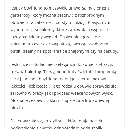
Jeansy boyfriend to niezwykle uniwersalny element
garderoby, który można zestawić z różnorodnym
obuwiem, w zależności od stylu i okazji. Klasycznym
wyborem są
sneakersy
, które zapewniają wygodę i
luźny, codzienny wygląd. Doskonale łączą się z t-
shirtem lub oversize’ową bluzą, tworząc swobodny
outfit idealny na spotkania ze znajomymi czy na zakupy.
Jeśli chcesz dodać nieco elegancji do swojej stylizacji,
rozważ
baleriny
. To wygodne buty świetnie komponują
się z jeansami boyfriend, nadając całemu lookowi
lekkości i kobiecości. Tego rodzaju obuwie sprawdzi się
zarówno w pracy, jak i podczas weekendowych wyjść.
Można je zestawić z klasyczną koszulą lub zwiewną
bluzką.
Dla odważniejszych stylizacji, które mają na celu
podkreślenie sylwetki, odpowiednie będą
szpilki
.