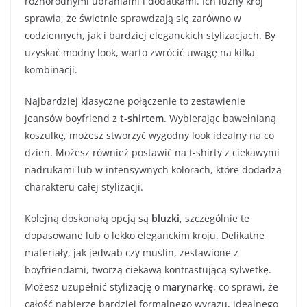
różnorodnymi ubraniami i dodatkami. Ich luźny krój
sprawia, że świetnie sprawdzają się zarówno w
codziennych, jak i bardziej eleganckich stylizacjach. By
uzyskać modny look, warto zwrócić uwagę na kilka
kombinacji.
Najbardziej klasyczne połączenie to zestawienie
jeansów boyfriend z
t-shirtem
. Wybierając bawełnianą
koszulkę, możesz stworzyć wygodny look idealny na co
dzień. Możesz również postawić na t-shirty z ciekawymi
nadrukami lub w intensywnych kolorach, które dodadzą
charakteru całej stylizacji.
Kolejną doskonałą opcją są
bluzki
, szczególnie te
dopasowane lub o lekko eleganckim kroju. Delikatne
materiały, jak jedwab czy muślin, zestawione z
boyfriendami, tworzą ciekawą kontrastującą sylwetkę.
Możesz uzupełnić stylizację o
marynarkę
, co sprawi, że
całość nabierze bardziej formalnego wyrazu, idealnego