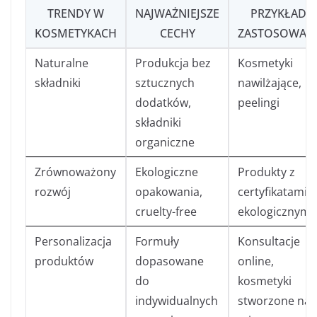
TRENDY W
NAJWAŻNIEJSZE
PRZYKŁADY
KOSMETYKACH
CECHY
ZASTOSOWAN
Naturalne
Produkcja bez
Kosmetyki
składniki
sztucznych
nawilżające,
dodatków,
peelingi
składniki
organiczne
Zrównoważony
Ekologiczne
Produkty z
rozwój
opakowania,
certyfikatami
cruelty-free
ekologicznymi
Personalizacja
Formuły
Konsultacje
produktów
dopasowane
online,
do
kosmetyki
indywidualnych
stworzone na