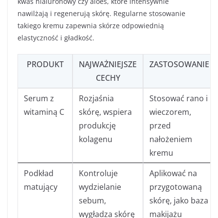
kwas hialuronowy czy aloes, które intensywnie
nawilżają i regenerują skórę. Regularne stosowanie
takiego kremu zapewnia skórze odpowiednią
elastyczność i gładkość.
PRODUKT
NAJWAŻNIEJSZE
ZASTOSOWANIE
CECHY
Serum z
Rozjaśnia
Stosować rano i
witaminą C
skórę, wspiera
wieczorem,
produkcję
przed
kolagenu
nałożeniem
kremu
Podkład
Kontroluje
Aplikować na
matujący
wydzielanie
przygotowaną
sebum,
skórę, jako baza
wygładza skórę
makijażu