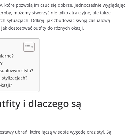
w, które pozwolą im czuć się dobrze, jednocześnie wyglądając
roby, możemy stworzyć nie tylko atrakcyjne, ale także
nych sytuacjach. Odkryj, jak zbudować swoją casualową
jak dostosować outfity do różnych okazji.
ularne?
y?
asualowym stylu?
 stylizacjach?
kazji?
fity i dlaczego są
estawy ubrań, które łączą w sobie wygodę oraz styl. Są