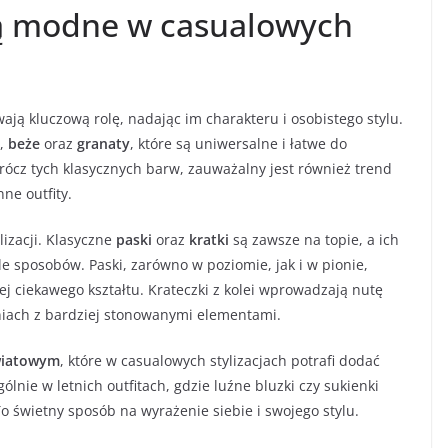
 są modne w casualowych
ają kluczową rolę, nadając im charakteru i osobistego stylu.
,
beże
oraz
granaty
, które są uniwersalne i łatwe do
ócz tych klasycznych barw, zauważalny jest również trend
ne outfity.
izacji. Klasyczne
paski
oraz
kratki
są zawsze na topie, a ich
e sposobów. Paski, zarówno w poziomie, jak i w pionie,
ej ciekawego kształtu. Krateczki z kolei wprowadzają nutę
niach z bardziej stonowanymi elementami.
wiatowym
, które w casualowych stylizacjach potrafi dodać
gólnie w letnich outfitach, gdzie luźne bluzki czy sukienki
świetny sposób na wyrażenie siebie i swojego stylu.