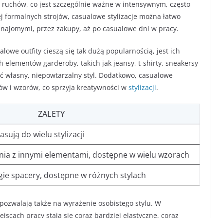
 ruchów, co jest szczególnie ważne w intensywnym, często
j formalnych strojów, casualowe stylizacje można łatwo
znajomymi, przez zakupy, aż po casualowe dni w pracy.
owe outfity cieszą się tak dużą popularnością, jest ich
elementów garderoby, takich jak jeansy, t-shirty, sneakersy
zyć własny, niepowtarzalny styl. Dodatkowo, casualowe
rów i wzorów, co sprzyja kreatywności w
stylizacji
.
ZALETY
sują do wielu stylizacji
enia z innymi elementami, dostępne w wielu wzorach
gie spacery, dostępne w różnych stylach
pozwalają także na wyrażenie osobistego stylu. W
jscach pracy stają się coraz bardziej elastyczne, coraz