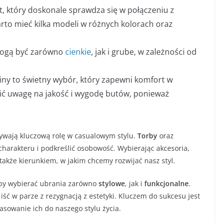
t, który doskonale sprawdza się w połączeniu z
to mieć kilka modeli w różnych kolorach oraz
 Mogą być zarówno
cienkie
, jak i grube, w zależności od
iny to świetny wybór, który zapewni komfort w
ć uwagę na jakość i wygodę butów, ponieważ
wają kluczową rolę w casualowym stylu.
Torby
oraz
harakteru i podkreślić osobowość. Wybierając akcesoria,
akże kierunkiem, w jakim chcemy rozwijać nasz styl.
aby wybierać ubrania zarówno
stylowe
, jak i
funkcjonalne
.
ść w parze z rezygnacją z estetyki. Kluczem do sukcesu jest
sowanie ich do naszego stylu życia.