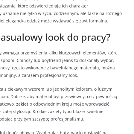
ązania, które odzwierciedlają ich charakter i
y uznanie nie tylko w życiu codziennym, ale także na różnego
iej elegancka odzież może wydawać się zbyt formalna.
casualowy look do pracy?
y wymaga przemyślenia kilku kluczowych elementów, które
spodni. Chinosy lub boyfriend jeans to doskonały wybór,
hinosy, często wykonane z bawełnianego materiału, można
rmonijny, a zarazem profesjonalny look.
zka z ciekawym wzorem lub jednolitym kolorem, o luźnym
cjom. Dobrze, aby materiał był przewiewny, co z pewnością
datkowo,
żakiet
o odpowiednim kroju może wprowadzić
całej stylizacji. Krótkie żakiety typu blazer świetnie
dając przy tym szczyptę profesjonalizmu.
ni dobór obuwia. Wybierając buty, warto postawić na