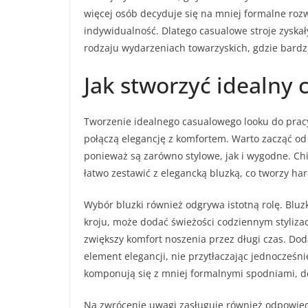
więcej osób decyduje się na mniej formalne rozwi
indywidualność. Dlatego casualowe stroje zyskał
rodzaju wydarzeniach towarzyskich, gdzie bardz
Jak stworzyć idealny 
Tworzenie idealnego casualowego looku do prac
połączą elegancję z komfortem. Warto zacząć od 
ponieważ są zarówno stylowe, jak i wygodne. C
łatwo zestawić z elegancką bluzką, co tworzy ha
Wybór bluzki również odgrywa istotną rolę. Blu
kroju, może dodać świeżości codziennym styliza
zwiększy komfort noszenia przez długi czas. Do
element elegancji, nie przytłaczając jednocześnie 
komponują się z mniej formalnymi spodniami, do
Na zwrócenie uwagi zasługuje również odpowied