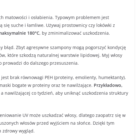
ich matowości i osłabienia. Typowym problemem jest
ją się suche i łamliwe. Używaj prostownicy czy lokówki z
maksymalnie 180°C
, by zminimalizować uszkodzenia.
tny błąd. Zbyt agresywne szampony mogą pogorszyć kondycję
ów, które szkodzą naturalnej warstwie lipidowej. Myj włosy
co prowadzi do dalszego przesuszenia.
est brak równowagi PEH (proteiny, emolienty, humektanty).
aski bogate w proteiny oraz te nawilżające.
Przykładowo,
, a nawilżającej co tydzień, aby uniknąć uszkodzenia struktury
ieniowanie UV może uszkadzać włosy, dlatego zaopatrz się w
uszonych włosów przed wyjściem na słońce. Dzięki tym
h zdrowy wygląd.