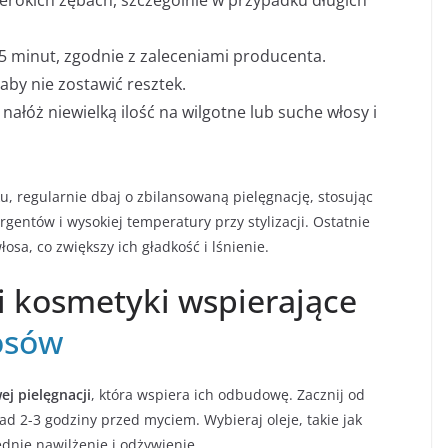
rokich zębach, szczególnie w przypadku długich
 minut, zgodnie z zaleceniami producenta.
aby nie zostawić resztek.
, nałóż niewielką ilość na wilgotne lub suche włosy i
u, regularnie dbaj o zbilansowaną pielęgnację, stosując
rgentów i wysokiej temperatury przy stylizacji. Ostatnie
a, co zwiększy ich gładkość i lśnienie.
 kosmetyki wspierające
osów
j pielęgnacji
, która wspiera ich odbudowę. Zacznij od
ad 2-3 godziny przed myciem. Wybieraj oleje, takie jak
dnie nawilżenie i odżywienie.