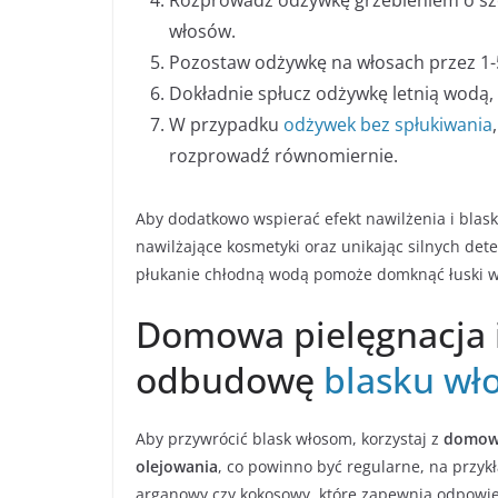
Rozprowadź odżywkę grzebieniem o sze
włosów.
Pozostaw odżywkę na włosach przez 1-5
Dokładnie spłucz odżywkę letnią wodą, 
W przypadku
odżywek bez spłukiwania
rozprowadź równomiernie.
Aby dodatkowo wspierać efekt nawilżenia i blask
nawilżające kosmetyki oraz unikając silnych dete
płukanie chłodną wodą pomoże domknąć łuski włos
Domowa pielęgnacja i
odbudowę
blasku wł
Aby przywrócić blask włosom, korzystaj z
domowe
olejowania
, co powinno być regularne, na przykł
arganowy czy kokosowy, które zapewnią odpowie