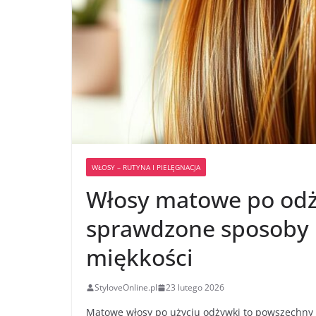
WŁOSY – RUTYNA I PIELĘGNACJA
Włosy matowe po odż
sprawdzone sposoby n
miękkości
StyloveOnline.pl
23 lutego 2026
Matowe włosy po użyciu odżywki to powszechny p