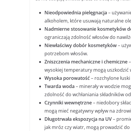
Nieodpowiednia pielęgnacja
– używanie
alkoholem, które usuwają naturalne ol
Nadmierne stosowanie kosmetyków do 
ograniczają zdolność włosów do nawilż
Niewłaściwy dobór kosmetyków
– używ
potrzebom włosów.
Zniszczenia mechaniczne i chemiczne
–
wysokiej temperatury mogą uszkodzić 
Wysoka porowatość
– rozchylone łuski
Twarda woda
– minerały w wodzie mogą
zdolność do wchłaniania składników o
Czynniki wewnętrzne
– niedobory skła
mogą mieć negatywny wpływ na zdrowi
Długotrwała ekspozycja na UV
– promie
jak mróz czy wiatr, mogą prowadzić do