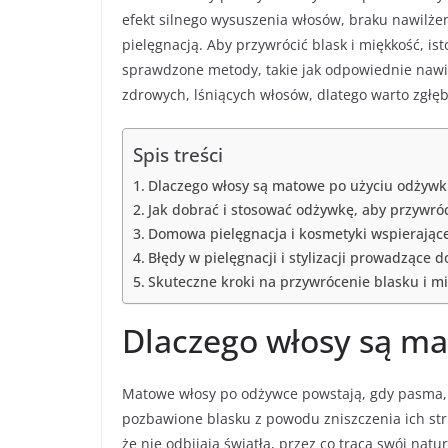
efekt silnego wysuszenia włosów, braku nawil
pielęgnacją. Aby przywrócić blask i miękkość, is
sprawdzone metody, takie jak odpowiednie nawilż
zdrowych, lśniących włosów, dlatego warto zgłębi
Spis treści
Dlaczego włosy są matowe po użyciu odżywk
Jak dobrać i stosować odżywkę, aby przywró
Domowa pielęgnacja i kosmetyki wspierają
Błędy w pielęgnacji i stylizacji prowadzące
Skuteczne kroki na przywrócenie blasku i m
Dlaczego włosy są ma
Matowe włosy po odżywce powstają, gdy pasma,
pozbawione blasku z powodu zniszczenia ich str
że nie odbijają światła, przez co tracą swój na