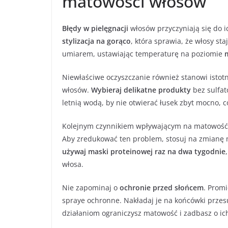
matowości włosów
Błędy w pielęgnacji
włosów przyczyniają się do 
stylizacja na gorąco
, która sprawia, że włosy sta
umiarem, ustawiając temperaturę na poziomie
Niewłaściwe oczyszczanie również stanowi isto
włosów.
Wybieraj delikatne produkty
bez sulfat
letnią wodą, by nie otwierać łusek zbyt mocno, 
Kolejnym czynnikiem wpływającym na matowość j
Aby zredukować ten problem, stosuj na zmianę m
używaj maski proteinowej raz na dwa tygodnie
włosa.
Nie zapominaj o
ochronie przed słońcem
. Prom
spraye ochronne. Nakładaj je na końcówki przes
działaniom ograniczysz matowość i zadbasz o ic