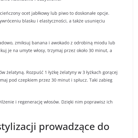
cieńczony ocet jabłkowy lub piwo to doskonałe opcje.
róceniu blasku i elastyczności, a także usunięciu
ładowo, zmiksuj banana i awokado z odrobiną miodu lub
kuj je na umyte włosy, trzymaj przez około 30 minut, a
żelatyną. Rozpuść 1 łyżkę żelatyny w 3 łyżkach gorącej
ymaj pod czepkiem przez 30 minut i spłucz. Taki zabieg
lżenie i regenerację włosów. Dzięki nim poprawisz ich
stylizacji prowadzące do