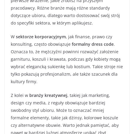
pierwsze wrażenie, jakie zrobisz na przyszłym
pracodawcy. Różne branże mają różne standardy
dotyczące ubioru, dlatego warto dostosować swój strój
do specyfiki sektora, w którym aplikujesz.
W
sektorze korporacyjnym
, jak finanse, prawo czy
konsulting, często obowiązuje
formalny dress code
.
Oznacza to, że mężczyźni powinni rozważyć założenie
garnituru, koszuli i krawata, podczas gdy kobiety mogą
wybrać elegancką sukienkę lub kostium. Takie stroje nie
tylko pokazują profesjonalizm, ale także szacunek dla
kultury firmy.
Z kolei w
branży kreatywnej
, takiej jak marketing,
design czy media, z reguły obowiązuje bardziej
swobodny styl ubioru. Może to oznaczać mniej
formalne elementy, takie jak dżinsy, kolorowe koszule
czy alternatywne obuwie. Warto jednak pamiętać, aby
nawet w bardziej luźnej atmosferze unikać zbyt