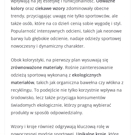
wpływają na jej estetykę i funkcjonalność.
Odważne
kolory
oraz
ciekawe wzory
zdominowały obecne
trendy, przyciągając uwagę nie tylko sportowców, ale
także osób, które na co dzień cenią sobie wygodę i styl.
Popularność intensywnych odcieni, takich jak neonowe
barwy lub głębokie odcienie, nadaje odzieży sportowej
nowoczesny i dynamiczny charakter.
Obok kolorystyki, na pierwszy plan wysuwają się
zrównoważone materiały
. Rośnie zainteresowanie
odzieżą sportową wykonaną z
ekologicznych
materiałów
, takich jak organiczna bawełna czy włókna z
recyklingu. To podejście nie tylko korzystnie wpływa na
środowisko, lecz także przyciąga konsumentów
świadomych ekologicznie, którzy pragną wybierać
produkty w sposób odpowiedzialny.
Wzory i kroje również odgrywają kluczową rolę w
nowoczesnej modzie sportowej.
Unikalne kroje
, które