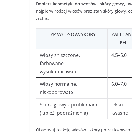
Dobierz kosmetyki do włosów i skóry głowy, uwz
najpierw rodzaj włosów oraz stan skóry głowy, 
zrobić:
TYP WŁOSÓW/SKÓRY
ZALECAN
PH
Włosy zniszczone,
4,5–5,0
farbowane,
wysokoporowate
Włosy normalne,
6,0–7,0
niskoporowate
Skóra głowy z problemami
lekko
(łupież, podrażnienia)
kwaśne
Obserwuj reakcję włosów i skóry po zastosowani