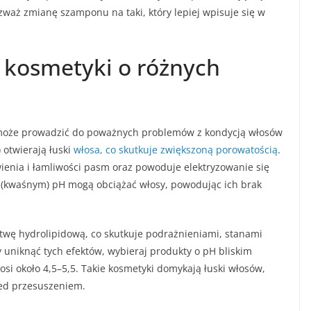
ozważ zmianę szamponu na taki, który lepiej wpisuje się w
ą kosmetyki o różnych
oże prowadzić do poważnych problemów z kondycją włosów
 otwierają łuski
włosa, co skutkuje zwiększoną porowatością
.
ienia i łamliwości pasm oraz powoduje elektryzowanie się
im (kwaśnym) pH mogą obciążać włosy, powodując ich brak
wę hydrolipidową, co skutkuje podrażnieniami, stanami
uniknąć tych efektów, wybieraj produkty o pH bliskim
si około 4,5–5,5. Takie kosmetyki domykają łuski włosów,
zed przesuszeniem.