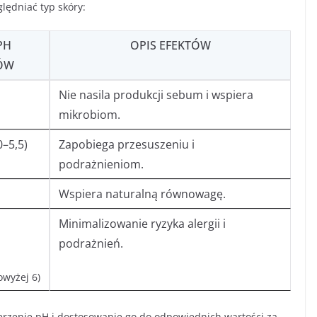
ędniać typ skóry:
PH
OPIS EFEKTÓW
ÓW
Nie nasila produkcji sebum i wspiera
mikrobiom.
0–5,5)
Zapobiega przesuszeniu i
podrażnieniom.
Wspiera naturalną równowagę.
Minimalizowanie ryzyka alergii i
podrażnień.
owyżej 6)
erzenie pH i dostosowanie go do odpowiednich wartości za