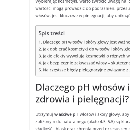
Wybierając kosmetyki, warto zwrócić uwagę na ic
wartości mogą prowadzić do podrażnień, przesus
włosów, jest kluczowe w pielęgnacji, aby unikną
Spis treści
Dlaczego pH włosów i skóry głowy jest ważne 
Jak dobierać kosmetyki do włosów i skóry g
Jakie efekty wywołują kosmetyki o różnych w
Jak bezpiecznie zakwaszać włosy – skutec
Najczęstsze błędy pielęgnacyjne związane 
Dlaczego pH włosów i
zdrowia i pielęgnacji?
Utrzymuj
właściwe pH
włosów i skóry głowy, aby
zbliżonym do naturalnego (około 4,5–5,5) są klu
gładkość i blask oraz chronią przed przesusze