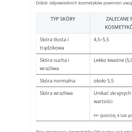
Dobór odpowiednich kosmetyków powinien uwzgl
TYP SKÓRY
ZALECANE 
KOSMETYK
Skóra tłusta i
4,5–5,5
trądzikowa
Skóra sucha i
Lekko kwaśne (5,
wrażliwa
Skóra normalna
około 5,5
Skóra wrażliwa
Unikać skrajnych
wartości
H> (poniżej 4 lub p
Przy stosowaniu kosmetyków DIY ważne jest zmi