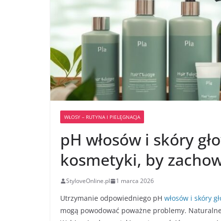
WŁOSY – RUTYNA I PIELĘGNACJA
pH włosów i skóry gło
kosmetyki, by zacho
StyloveOnline.pl
1 marca 2026
Utrzymanie odpowiedniego pH
włosów i skóry g
mogą powodować poważne problemy. Naturalne pH