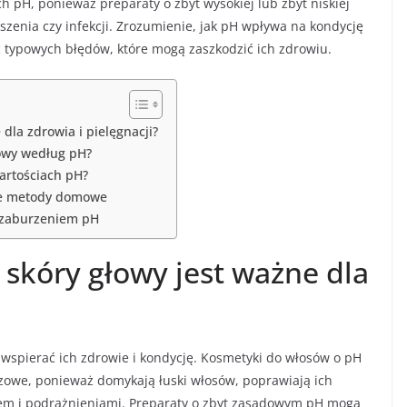
h pH, ponieważ preparaty o zbyt wysokiej lub zbyt niskiej
zenia czy infekcji. Zrozumienie, jak pH wpływa na kondycję
ć typowych błędów, które mogą zaszkodzić ich zdrowiu.
dla zdrowia i pielęgnacji?
łowy według pH?
artościach pH?
zne metody domowe
z zaburzeniem pH
 skóry głowy jest ważne dla
 wspierać ich zdrowie i kondycję. Kosmetyki do włosów o pH
czowe, ponieważ domykają łuski włosów, poprawiają ich
niem i podrażnieniami. Preparaty o zbyt zasadowym pH mogą