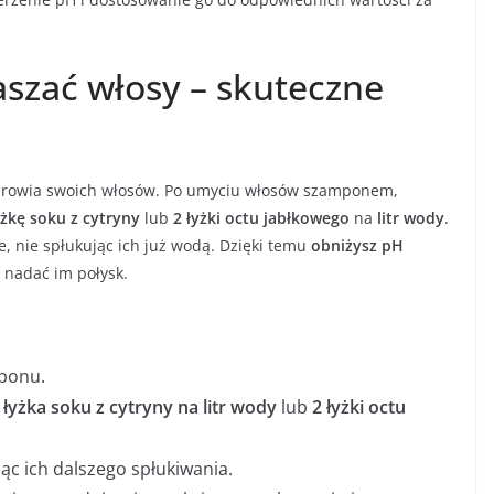
aszać włosy – skuteczne
drowia swoich włosów. Po umyciu włosów szamponem,
yżkę soku z cytryny
lub
2 łyżki octu jabłkowego
na
litr wody
.
e, nie spłukując ich już wodą. Dzięki temu
obniżysz pH
i nadać im połysk.
mponu.
 łyżka soku z cytryny na litr wody
lub
2 łyżki octu
ąc ich dalszego spłukiwania.