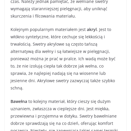
czas. Należy jednak pamiętać, że wełniane swetry
wymagają staranniejszej pielęgnacji, aby uniknąć
skurczenia i filcowania materiału.
Kolejnym popularnym materiałem jest
akryl
. Jest to
włókno syntetyczne, które cechuje się lekkością i
trwałością. Swetry akrylowe są często tańszą
alternatywą dla wełny i są łatwiejsze w pielęgnacji,
ponieważ można je prać w pralce. Ich wadą może być
to, że nie izolują ciepła tak dobrze jak wełna, co
sprawia, że najlepiej nadają się na wiosenne lub
jesienne dni. Akrylowe swetry zazwyczaj także szybko
schną.
Bawełna
to kolejny materiał, który cieszy się dużym
uznaniem, zwłaszcza w cieplejsze dni. Jest miękka,
przewiewna i przyjemna w dotyku. Swetry bawełniane
dobrze sprawdzają się na co dzień, oferując komfort
noszenia. Niestety, nie zapewniają takiej samej termiki