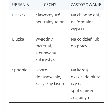
UBRANIA
CECHY
ZASTOSOWANIE
Płaszcz
Klasyczny krój,
Na chłodne dni,
neutralny kolor
na formalne
wyjścia
Bluzka
Wygodny
Na co dzień lub
materiał,
do pracy
stonowana
kolorystyka
Spodnie
Dobre
Na każdą
dopasowanie,
okazję, do biura
klasyczny fason
czy na
spotkanie ze
znajomymi