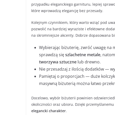
przypadku eleganckiego garnituru, lepiej sprawd
które wprowadzą elegancję bez przesady.
Kolejnym czynnikiem, który warto wziąć pod uwag
pozwolić na bardziej wyraziste i efektowne doda
na skromniejsze akcenty. Dobrze dopasowana biżu
Wybierając biżuterię, zwróć uwagę na 
sprawdzą się
szlachetne metale
, natom
tworzywa sztuczne
lub drewno.
Nie przesadzaj z ilością dodatków — wy
Pamiętaj o proporcjach — duże kolczyk
masywną biżuterią można łatwo przekr
Docelowo, wybór biżuterii powinien odzwierciedla
okoliczności oraz ubioru. Dzięki przemyślanemu 
elegancki charakter
.