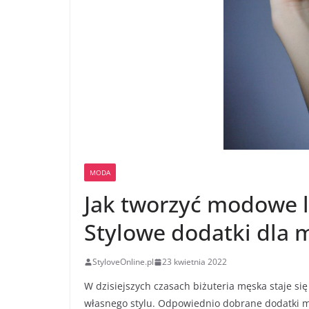
MODA
Jak tworzyć modowe l
Stylowe dodatki dla 
StyloveOnline.pl
23 kwietnia 2022
W dzisiejszych czasach biżuteria męska staje s
własnego stylu. Odpowiednio dobrane dodatki mo