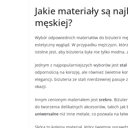
Jakie materiały są naj
męskiej?
Wybór odpowiednich materiałów do biżuterii mę
estetyczny wygląd. W przypadku mężczyzn, którz
istotne jest, aby biżuteria była nie tylko modna,
Jednym z najpopularniejszych wyborów jest
stal
odpornością na korozję, ale również świetnie ko
elegancji, biżuteria ze stali nierdzewnej pasuje
okazji.
Innym cenionym materiałem jest
srebro
. Biżute
do tworzenia delikatnych akcesoriów, takich jak b
uniwersalne
niż inne metale, co pozwala na ła
Skóra to kolejny materiał, który świetnie sprawdz