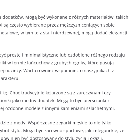
ch dodatków. Mogą być wykonane z różnych materiałów, takich
etki są często wybierane przez mężczyzn ceniących sobie
 metalowe, w tym te z stali nierdzewnej, mogą dodać elegancji
yć proste i minimalistyczne lub ozdobione różnego rodzaju
niki w formie łańcuchów z grubych ogniw, które pasują
kiej odzieży. Warto również wspomnieć o naszyjnikach z
harakteru.
fikę. Choć tradycyjnie kojarzone są z zaręczynami czy
ionki jako modny dodatek. Mogą to być pierścionki z
ej ozdobne modele z innymi kamieniami szlachetnymi.
jdzie z mody. Współczesne zegarki męskie to nie tylko
ybut stylu. Mogą być zarówno sportowe, jak i eleganckie, ze
owinien być dostosowany do stylu życia i okazji.