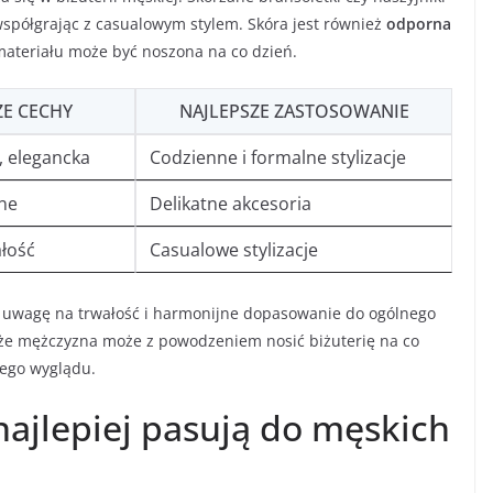
współgrając z casualowym stylem. Skóra jest również
odporna
 materiału może być noszona na co dzień.
ZE CECHY
NAJLEPSZE ZASTOSOWANIE
, elegancka
Codzienne i formalne stylizacje
ne
Delikatne akcesoria
łość
Casualowe stylizacje
ć uwagę na trwałość i harmonijne dopasowanie do ogólnego
, że mężczyzna może z powodzeniem nosić biżuterię na co
iego wyglądu.
 najlepiej pasują do męskich