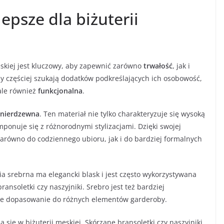
lepsze dla biżuterii
skiej jest kluczowy, aby zapewnić zarówno
trwałość
, jak i
y częściej szukają dodatków podkreślających ich osobowość,
 ale również
funkcjonalna
.
 nierdzewna
. Ten materiał nie tylko charakteryzuje się wysoką
mponuje się z różnorodnymi stylizacjami. Dzięki swojej
 zarówno do codziennego ubioru, jak i do bardziej formalnych
ria srebrna ma elegancki blask i jest często wykorzystywana
ransoletki czy naszyjniki. Srebro jest też bardziej
twe dopasowanie do różnych elementów garderoby.
a się w biżuterii męskiej. Skórzane bransoletki czy naszyjniki