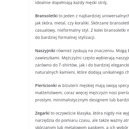
idealnie dopełniają każdy męski strój.
Bransoletki
to jeden z najbardziej uniwersalny
jak skóra, metal, czy koraliki. Skórzane bransol
casualowy, nieformalny styl. Z kolei bransoletki
do bardziej formalnej stylizacji.
Naszyjniki
również zyskują na znaczeniu. Mogą b
zawieszkami. Mężczyźni często wybierają naszyj
zarówno do T-shirtów, jak i do bardziej eleganc
naturalnych kamieni, które dodają unikalnego c
Pierścionki
w biżuterii męskiej mają swoją specy
małżeństwem, coraz więcej mężczyzn nosi pierśc
prostym, minimalistycznym designem lub bardzi
Zegarki
to oczywiście klasyka, która nigdy nie wy
narzędzia do pomiaru czasu, ale także ważny atr
skórzanym lub metalowym paskiem, a ich wybór p